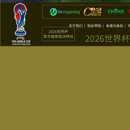
关于我们
|
取款帮助
|
条规与条款
|